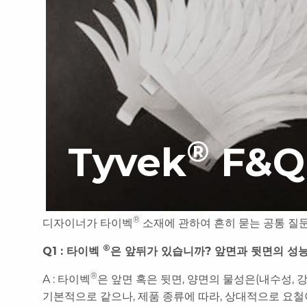
®
Tyvek
F&Q
®
디자이너가 타이벡
소재에 관하여 흔히 묻는 공통 질
®
Q1 : 타이벡
은 앞뒤가 있습니까? 앞면과 뒷면의 성
®
A : 타이벡
은 앞면 혹은 뒷면, 양면의 물성은(내수성, 강
기본적으로 같으나, 제품 종류에 따라, 상대적으로 요철이 