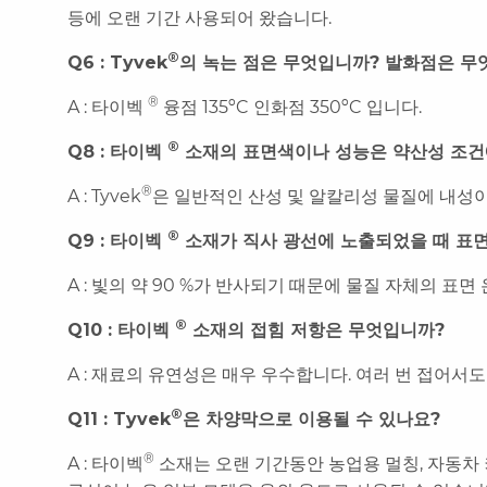
등에 오랜 기간 사용되어 왔습니다.
®
Q6 : Tyvek
의 녹는 점은 무엇입니까? 발화점은 무
®
A : 타이벡
융점 135ºC 인화점 350ºC 입니다.
®
Q
8 : 타이벡
소재의 표면색이나 성능은 약산성 조건
®
A : Tyvek
은 일반적인 산성 및 알칼리성 물질에 내성이 
®
Q9 : 타이벡
소재가 직사 광선에 노출되었을 때 표
A : 빛의 약 90 %가 반사되기 때문에 물질 자체의 
®
Q10 : 타이벡
소재의 접힘 저항은 무엇입니까?
A : 재료의 유연성은 매우 우수합니다. 여러 번 접어서
®
Q11 : Tyvek
은 차양막으로 이용될 수 있나요?
®
A : 타이벡
소재는 오랜 기간동안 농업용 멀칭, 자동차 