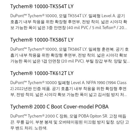
Tychem® 10000-TK554T LY
DuPont™ Tychem® 10000, 모델 TK554T LY. 밀폐형 Level A. 공기
호흡기 내부 착용을 위한 확장형 후면부, 전방 착의. 넓은 시야각 확
보 가능한 폭이 넓은 3중 안면창 (40 mil PVC / 5 mil Teflon® / 20
mil PVC). 이중 장갑 부착 (내부 : 다중 라미네이트 / 외부 : 부틸). 장
Tychem® 10000-TK586T LY
화 부착 일체형. 이중 지퍼 덮개, 벨크로 처리. 2개 배기 밸브. 솔기 이
중 테이핑 처리. 라임색 (형광 노란색).
DuPont™ Tychem® 10000, 모델 TK586T LY. 밀폐형 훈련복. 공기 호
흡기 내부 착용을 위한 확장형 후면부, 전방 착의. 넓은 시야각 확보
가능한 폭이 넓은 1겹 안면창 (20 mil PVC). 부틸 장갑 부착. 양말 및
장화 덮개 부착. 지퍼 덮개. 솔기 테이핑 처리. 라임색 (형광 노란색).
Tychem® 10000-TK612T LY
훈련복임을 명확히 표기.
DuPont™ Tychem® 10000 밀폐형 Level A. NFPA 1990 (1994 Class
2) 2022년판 인증 제품. 공기 호흡기 내부 착용을 위한 확장형 후면
부, 전방 착의. 넓은 시야각 확보 가능한 폭이 넓고 김서림 방지 처리
된 3중 안면창 (40 mil PVC / 5 mil Teflon® / 20 mil PVC). 이중 장갑
Tychem® 2000 C Boot Cover-model POBA
부착 (내부: 다중 라미네이트 / 외부: 네오프렌). 양말 및 장화 덮개 부
착. 이중 지퍼 덮개, 벨크로 처리. 2개 배기 밸브. 솔기 이중 테이핑 처
DuPont™ Tychem® 2000 C 장화, 모델 POBA Opiton SR. 고정 매듭
리. 라임색 (형광 노란색).
끈. 무릎 길이. 부분 봉제 및 오버테이핑된 미끄럼 방지 밑창. 상단 고
무 밴드 처리. 노란색.