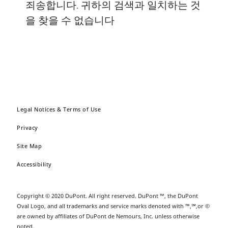
죄송합니다. 귀하의 검색과 일치하는 것
을 찾을 수 없습니다
Legal Notices & Terms of Use
Privacy
Site Map
Accessibility
Copyright © 2020 DuPont. All right reserved. DuPont ™, the DuPont
Oval Logo, and all trademarks and service marks denoted with ™,℠,or ©
are owned by affiliates of DuPont de Nemours, Inc. unless otherwise
noted.