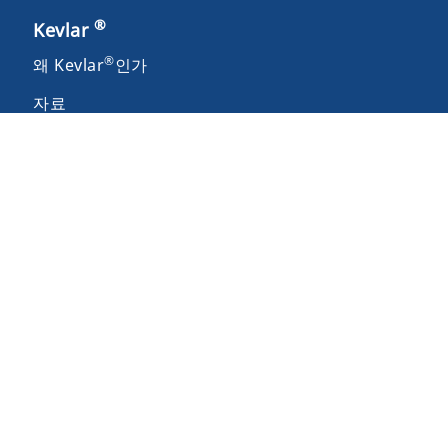
®
Kevlar
®
왜 Kevlar
인가
자료
®
Kevlar
에 대해 문의하기
™
DuPont
Stories Terms & Conditions
법적 고지 및 이용 약관