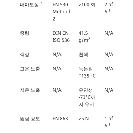
7
내마모성
EN 530
>100 회
2 of
1
Method
6
2
중량
DIN EN
41.5
N/A
2
ISO 536
g/m
색상
N/A.
흰색
N/A
고온 노출
N/A.
녹는점
N/A
˜135 °C
저온 노출
N/A.
유연성
N/A
-73°C까
지 유지
뚫림 강도
EN 863
>5 N
1 of
1
6