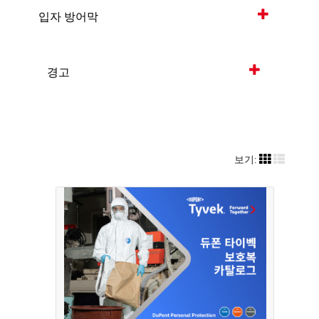
입자 방어막
경고
보기: