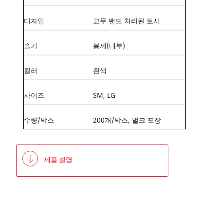
디자인
고무 밴드 처리된 토시
솔기
봉제(내부)
컬러
흰색
사이즈
SM, LG
수량/박스
200개/박스, 벌크 포장
제품 설명