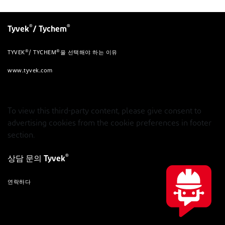
®
®
Tyvek
/ Tychem
®
®
TYVEK
/ TYCHEM
을 선택해야 하는 이유
www.tyvek.com
To view this third-party content, please give consent to
advertising cookies from the cookie preferences in footer
section.
®
상담 문의 Tyvek
연락하다