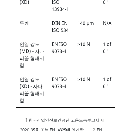
1
(XD)
ISO
6
13934-1
두께
DIN EN
140 µm
N/A
ISO 534
인열 강도
EN ISO
>10 N
1 of
1
(MD) - 사다
9073-4
6
리꼴 형태시
험
인열 강도
EN ISO
>10 N
1 of
1
(XD) - 사다
9073-4
6
리꼴 형태시
험
1
한국산업안전보건공단 고용노동부고시 제
2
2020-35호 또는 EN 14325에 의거함
EN