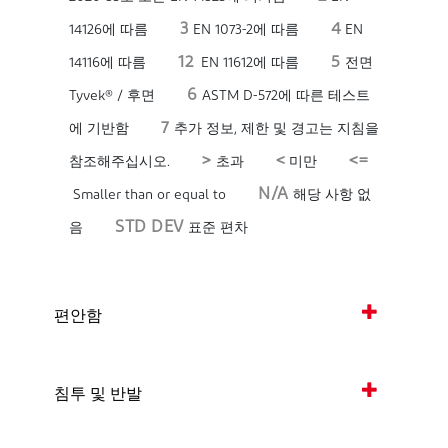
3
4
14126에 따름
EN 1073-2에 따름
EN
12
5
14116에 따름
EN 11612에 따름
전면
6
Tyvek® / 후면
ASTM D-572에 따른 테스트
7
에 기반함
추가 정보, 제한 및 경고는 지침을
>
<
<=
참조해주십시오.
초과
미만
N/A
Smaller than or equal to
해당 사항 없
STD DEV
음
표준 편차
편안함
침투 및 반발