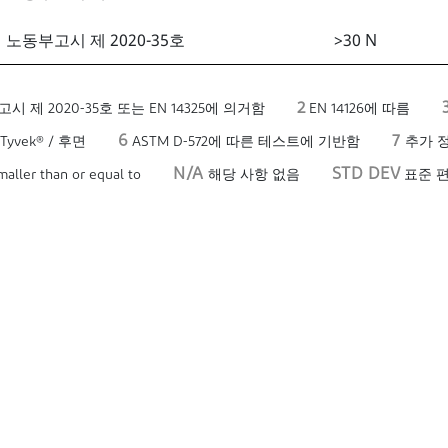
노동부고시 제 2020-35호
>30 N
2
 2020-35호 또는 EN 14325에 의거함
EN 14126에 따름
6
7
yvek® / 후면
ASTM D-572에 따른 테스트에 기반함
추가 정
N/A
STD DEV
aller than or equal to
해당 사항 없음
표준 