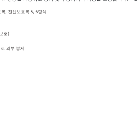
, 전신보호복 5, 6형식
보호)
실로 외부 봉제