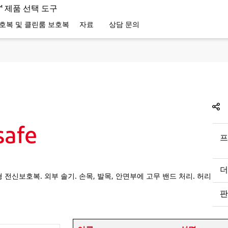
C™ 제품 선택 도구
호복 및 클린룸 보호복
자료
상담 문의
safe
프
더
후드 부착형 전신보호복. 외부 솔기. 손목, 발목, 안면부에 고무 밴드 처리. 허리
판