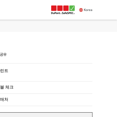
Korea
공유
린트
블 체크
매처