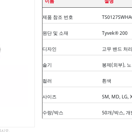
이름
설명
제품 참조 번호
TS0127SWHA
원단 및 소재
Tyvek® 200
디자인
고무 밴드 처
솔기
봉제(외부), 
컬러
흰색
사이즈
SM, MD, LG, X
수량/박스
50개/박스, 
십시오.