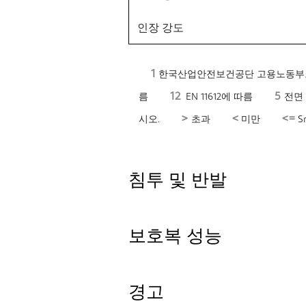
인장 강도
1
한국산업안전보건공단 고용노동부고시 제
12
5
름
EN 11612에 따름
전면 T
>
<
<=
시오.
초과
미만
Sm
침투 및 반발
보호복 성능
경고